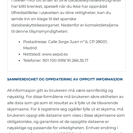
har blitt krenket, spesielt når du ikke har oppnådd
tilfredsstillelse i utøvelsen av dine rettigheter, kan du
sende inn en klage til det spanske
databeskyttelsesorganet. Nedenfor er kontaktdetaljene
til denne tilsynsmyndigheten:
Postadresse: Calle Jorge Juan nº 6, CP 28001,
Madrid
Nettsted: www.aepd.es
Telefoner: 901 100 099/ 91.266.35.17
SANNFERDIGHET OG OPPDATERING AV OPPGITT INFORMASJON
All informasjon gitt av brukeren må være sannferdig og
nøyaktig. For disse formålene må brukeren sikre ektheten av
alle data som gis som et resultat av å fylle ut de tilsvarende
skjemaene. For å registrere seg og/eller fylle ut et skjema, må
brukeren oppgi alle dataene som vises i disse skjemaene som
obligatoriske, og garantere at de oppgitte dataene er
nøyaktige og passende for virkeligheten. Enhver endring i