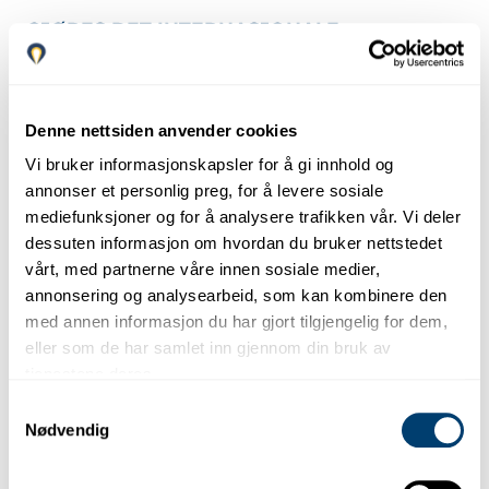
GJØRES DET INTERNASJONALE
OVERFØRINGER?
Vi informerer brukeren om at behandlingen av informasjon
samlet inn gjennom dette nettstedet ikke involverer
Denne nettsiden anvender cookies
internasjonale dataoverføringer.
Vi bruker informasjonskapsler for å gi innhold og
HVOR LENGE OPPBEVARES
annonser et personlig preg, for å levere sosiale
INFORMASJONEN?
mediefunksjoner og for å analysere trafikken vår. Vi deler
dessuten informasjon om hvordan du bruker nettstedet
Oppbevaringsperioden for informasjon vil variere avhengig av
vårt, med partnerne våre innen sosiale medier,
type behandling:
annonsering og analysearbeid, som kan kombinere den
med annen informasjon du har gjort tilgjengelig for dem,
DATAINNSAMLINGSPROSESS
OPPBEVARINGSPERIODE
eller som de har samlet inn gjennom din bruk av
tjenestene deres.
Samtykkevalg
Dataene til brukere som
Nødvendig
sender oss en forespørsel
vil bli oppbevart i perioden
som er nødvendig for å