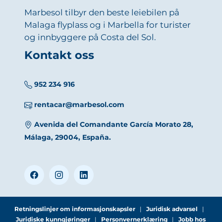
Marbesol tilbyr den beste leiebilen på
Malaga flyplass og i Marbella for turister
og innbyggere på Costa del Sol.
Kontakt oss
952 234 916
rentacar@marbesol.com
Avenida del Comandante García Morato 28,
Málaga, 29004, España.
Retningslinjer om informasjonskapsler
|
Juridisk advarsel
|
Juridiske kunngjøringer
|
Personvernerklæring
|
Jobb hos