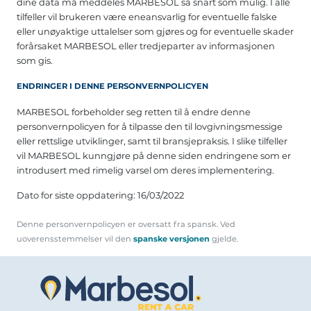
dine data må meddeles MARBESOL så snart som mulig. I alle
tilfeller vil brukeren være eneansvarlig for eventuelle falske
eller unøyaktige uttalelser som gjøres og for eventuelle skader
forårsaket MARBESOL eller tredjeparter av informasjonen
som gis.
ENDRINGER I DENNE PERSONVERNPOLICYEN
MARBESOL forbeholder seg retten til å endre denne
personvernpolicyen for å tilpasse den til lovgivningsmessige
eller rettslige utviklinger, samt til bransjepraksis. I slike tilfeller
vil MARBESOL kunngjøre på denne siden endringene som er
introdusert med rimelig varsel om deres implementering.
Dato for siste oppdatering: 16/03/2022
Denne personvernpolicyen er oversatt fra spansk. Ved
uoverensstemmelser vil den
spanske versjonen
gjelde.