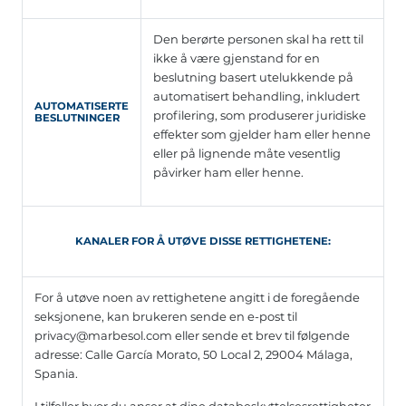
Den berørte personen skal ha rett til
ikke å være gjenstand for en
beslutning basert utelukkende på
automatisert behandling, inkludert
AUTOMATISERTE
profilering, som produserer juridiske
BESLUTNINGER
effekter som gjelder ham eller henne
eller på lignende måte vesentlig
påvirker ham eller henne.
KANALER FOR Å UTØVE DISSE RETTIGHETENE:
For å utøve noen av rettighetene angitt i de foregående
seksjonene, kan brukeren sende en e-post til
privacy@marbesol.com eller sende et brev til følgende
adresse: Calle García Morato, 50 Local 2, 29004 Málaga,
Spania.
I tilfeller hvor du anser at dine databeskyttelsesrettigheter