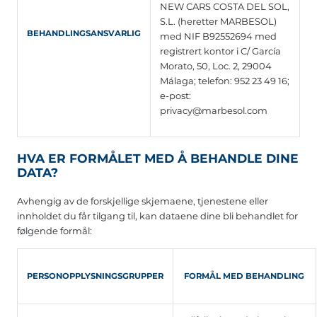
NEW CARS COSTA DEL SOL,
S.L. (heretter MARBESOL)
BEHANDLINGSANSVARLIG
med NIF B92552694 med
registrert kontor i C/ García
Morato, 50, Loc. 2, 29004
Málaga; telefon: 952 23 49 16;
e-post:
privacy@marbesol.com
HVA ER FORMÅLET MED Å BEHANDLE DINE
DATA?
Avhengig av de forskjellige skjemaene, tjenestene eller
innholdet du får tilgang til, kan dataene dine bli behandlet for
følgende formål:
PERSONOPPLYSNINGSGRUPPER
FORMÅL MED BEHANDLING