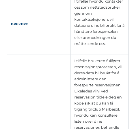
I tilfeller hvor du kontakter
oss som nettstedsbruker
gjennom
kontaktseksjonen, vil
BRUKERE
dataene dine bli brukt for å
håndtere forespørselen
eller anmodningen du
måtte sende oss.
I tilfelle brukeren fullfører
reservasjonsprosessen, vil
deres data bli brukt for å
administrere den
forespurte reservasjonen.
Likeledes vil vi ved
reservasjon tildele deg en
kode slik at du kan få
tilgang til Club Marbesol,
hvor du kan konsultere
listen over dine
reservasjoner, behandle