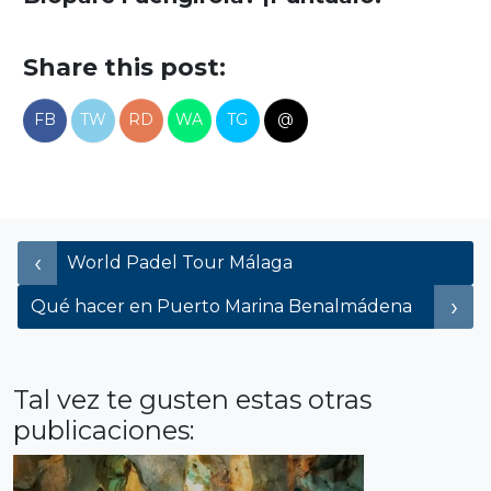
Share this post:
FB
TW
RD
WA
TG
@
Navegación de entradas
World Padel Tour Málaga
Qué hacer en Puerto Marina Benalmádena
Tal vez te gusten estas otras
publicaciones: