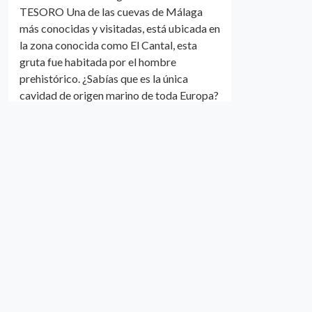
TESORO Una de las cuevas de Málaga
más conocidas y visitadas, está ubicada en
la zona conocida como El Cantal, esta
gruta fue habitada por el hombre
prehistórico. ¿Sabías que es la única
cavidad de origen marino de toda Europa?
En su interior se encontraron diversos
restos humanos, animales y cerámica de la
época conocida como el “Neolítico de las
Cuevas”. No puedes perderte la sala
conocida como la de la Virgen, la del
Volcán, la de Marco…
Seguir leyendo
Las 7 cuevas
en Málaga más
espectaculares