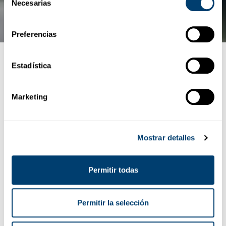
Necesarias
de
consentimiento
Preferencias
Categories
OCIO Y TIEMPO LIBRE
Estadística
Bioparc Fuengirola
Marketing
14 julio, 2023
Mostrar detalles
Would you like to read this article in English?
Permitir todas
Tabla de contenidos
Permitir la selección
Los animales más populares de Bioparc
Boletos para Bioparc Fuengirola