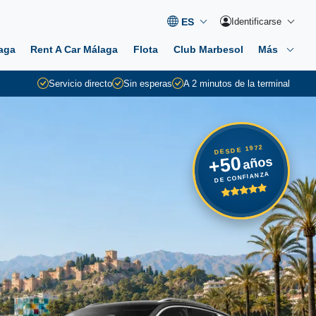
Identificarse
aga
Rent A Car Málaga
Flota
Club Marbesol
Más
Servicio directo
Sin esperas
A 2 minutos de la terminal
DESDE 1972
+50
años
DE CONFIANZA