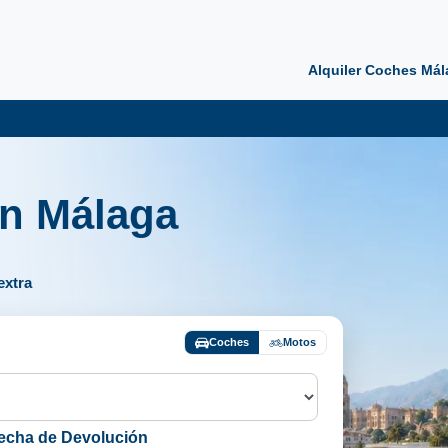
Alquiler Coches Mál
en Málaga
extra
Coches
Motos
echa de Devolución