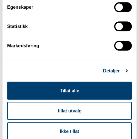
OVERFØRING
MAKS. PASSASJERER
Egenskaper
Mer
Lei en
Fiat 500
på Malaga
informasjon
Lufthavn
Statistikk
Markedsføring
Detaljer
Tillat alle
tillat utvalg
Ikke tillat
P5
Kabriolet