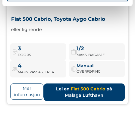
Fiat 500 Cabrio, Toyota Aygo Cabrio
Fiat 500 Cabrio, Toyota Aygo Cabrio
eller lignende
Kompakte cabrioleter, perfekte for å nyte Málaga’s klima.
Ungdommelig stil, lettkjørte og med sportslig preg.
3
1/2
DOORS
MAKS. BAGASJE
Fiat 500 Cabrio
Bestill nå
4
Manual
OVERFØRING
MAKS. PASSASJERER
Mer
Lei en
Fiat 500 Cabrio
på
informasjon
Malaga Lufthavn