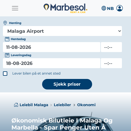
Henting
Hentedag
Leveringsdag
Lever bilen på et annet sted
Sjekk priser
Leiebil Malaga
Leiebiler
Okonomi
Økonomisk Bilutleie I Malaga Og
Marbella - Spar Penger Uten Å