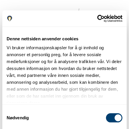
Denne nettsiden anvender cookies
Vi bruker informasjonskapsler for å gi innhold og
annonser et personlig preg, for å levere sosiale
B
Mellomstor
mediefunksjoner og for å analysere trafikken vår. Vi deler
dessuten informasjon om hvordan du bruker nettstedet
●
●
●
vårt, med partnerne våre innen sosiale medier,
Fiat 500, Hyundai i10, Fiat Panda
Fiat 500, Hyundai i10, Fiat Panda
annonsering og analysearbeid, som kan kombinere den
med annen informasjon du har gjort tilgjengelig for dem,
eller lignende
Kompakt, smidig og med et ikonisk design. Ideell for å
eller som de har samlet inn gjennom din bruk av
komme seg rundt på Costa del Sol. 4 seter, lite
tjenestene deres.
bagasjerom (185 L), drivstoffeffektiv motor. Perfekt for par
3/5
1
eller byreisende.
Samtykkevalg
DOORS
MAKS. BAGASJE
Nødvendig
4
Manual
Fiat 500
Bestill nå