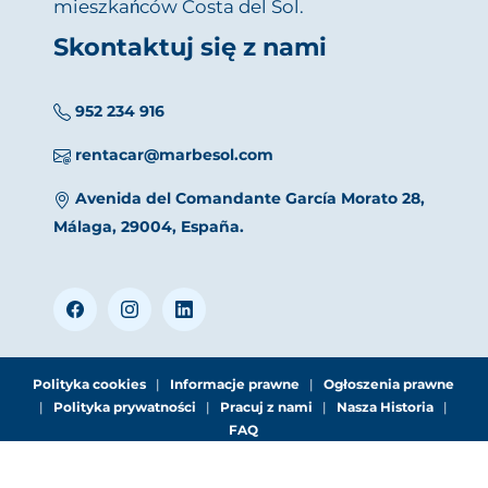
mieszkańców Costa del Sol.
Skontaktuj się z nami
952 234 916
rentacar@marbesol.com
Avenida del Comandante García Morato 28,
Málaga, 29004, España.
Polityka cookies
|
Informacje prawne
|
Ogłoszenia prawne
|
Polityka prywatności
|
Pracuj z nami
|
Nasza Historia
|
FAQ
© 2026 MARBESOL · Málaga Aiport Office · Avda. del Comandante
García Morato, 28 · 29004 Málaga · Tlf. (+34) 952 234 916