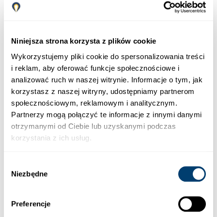
04/01/2026
Za każdym razem, gdy jadę do Malagi, wynajmuję
samochód w Marbesol, już od 8 lat. Zawsze to przyjemność.
Niniejsza strona korzysta z plików cookie
Wykorzystujemy pliki cookie do spersonalizowania treści
Zobacz w Google
i reklam, aby oferować funkcje społecznościowe i
analizować ruch w naszej witrynie. Informacje o tym, jak
korzystasz z naszej witryny, udostępniamy partnerom
Cammy Kyle
społecznościowym, reklamowym i analitycznym.
Partnerzy mogą połączyć te informacje z innymi danymi
03/01/2026
otrzymanymi od Ciebie lub uzyskanymi podczas
Łatwa rezerwacja online. Świetna obsługa i bardzo
korzystania z ich usług.
rozsądna cena. Na pewno skorzystam ponownie. Bardzo
miła obsługa.
Wybór
Zobacz w Google
Niezbędne
zgody
Preferencje
Michael Schuster