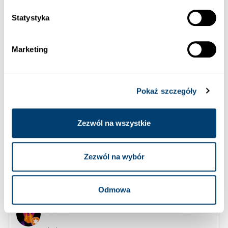
02/01/2026
Statystyka
Jak zawsze świetna obsługa i dobre ceny.
Zobacz w Google
Marketing
Agata Wirowska
Pokaż szczegóły
02/01/2026
Bardzo porządna wypożyczalnia, auto nowe, sprawne i
Zezwól na wszystkie
czyste. Oddanie auta szybkie i bez problemów. Transfer na i
z lotniska również bez zarzutów. Polecam za uczciwe
podejście, jakość i bardzo dobrą cenę.
Zezwól na wybór
Zobacz w Google
Odmowa
Mrtomobe