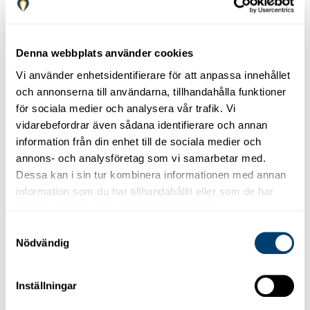
Denna webbplats använder cookies
Vi använder enhetsidentifierare för att anpassa innehållet
och annonserna till användarna, tillhandahålla funktioner
för sociala medier och analysera vår trafik. Vi
vidarebefordrar även sådana identifierare och annan
P
Automatväxlade
information från din enhet till de sociala medier och
annons- och analysföretag som vi samarbetar med.
Dessa kan i sin tur kombinera informationen med annan
Renault Kadjar Aut., Renault Arkana Aut.
Renault Kadjar Aut., Renault Arkana Aut.
information som du har tillhandahållit eller som de har
eller liknande
samlat in när du har använt deras tjänster.
Automatiska SUV:ar med hög utrustningsnivå, designade för
långa resor och dagliga pendlingar med maximal komfort.
Samtyckesval
Nödvändig
5
4
DÖRRAR
MAX. BAGAGE
Renault Kadjar Aut.
Boka nu
5
Inställningar
AUTO
TRANSMISSION
MAX. PASSAGERARE