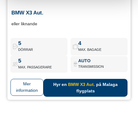
BMW X3 Aut.
BMW X3 Aut.
eller liknande
Mellanstor premium SUV med komfort och förfinad stil. Perfekt
för semester eller affärer.
5
4
DÖRRAR
MAX. BAGAGE
BMW X3 Aut.
Boka nu
5
AUTO
TRANSMISSION
MAX. PASSAGERARE
Mer
Hyr en
BMW X3 Aut.
på Malaga
information
flygplats