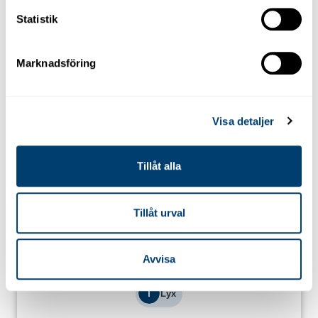
Statistik
Mer
Hyr en
Renault Kadjar Aut.
på
information
Malaga flygplats
Marknadsföring
Visa detaljer
Tillåt alla
Tillåt urval
Avvisa
T
Lyx