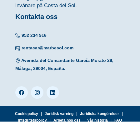
invånare på Costa del Sol.
Kontakta oss
952 234 916
rentacar@marbesol.com
Avenida del Comandante García Morato 28,
Málaga, 29004, España.
Cookiepolicy
|
Juridisk varning
|
Juridiska kungörelser
|
Integritetspolicy
|
Arbeta hos oss
|
Vår historia
|
FAQ
© 2026 MARBESOL · Málaga Aiport Office · Avda. del Comandante
García Morato, 28 · 29004 Málaga · Tlf. (+34) 952 234 916