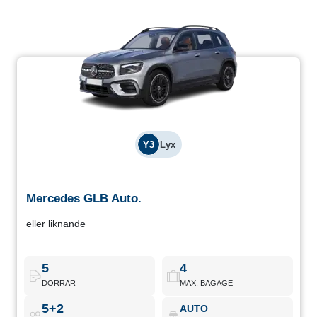
Y3
Lyx
Mercedes GLB Auto.
Mercedes GLB Auto.
eller liknande
Lyxig familje-SUV med 7 sittplatser och stor modularitet.
Utformad för långa resor med total komfort.
5
4
Mercedes GLB Auto.
Boka nu
DÖRRAR
MAX. BAGAGE
5+2
AUTO