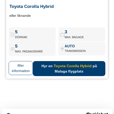
Toyota Corolla Hybrid
Toyota Corolla Hybrid
eller liknande
Hybrid-sedan med elegant design och utmärkt effektivitet.
Kombinerar mjuk körning, låg förbrukning och ECO-märke för fri
körning utan begränsningar.
5
3
DÖRRAR
MAX. BAGAGE
Toyota Corolla Hybrid
Boka nu
5
AUTO
TRANSMISSION
MAX. PASSAGERARE
Mer
Hyr en
Toyota Corolla Hybrid
på
information
Malaga flygplats