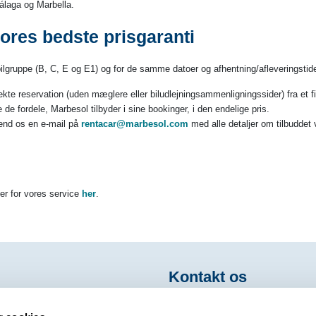
Málaga og Marbella.
ores bedste prisgaranti
ilgruppe (B, C, E og E1) og for de samme datoer og afhentning/afleveringstid
direkte reservation (uden mæglere eller biludlejningsammenligningssider) fra et f
le de fordele, Marbesol tilbyder i sine bookinger, i den endelige pris.
send os en e-mail på
rentacar@marbesol.com
med alle detaljer om tilbuddet v
ser for vores service
her
.
Kontakt os
ga