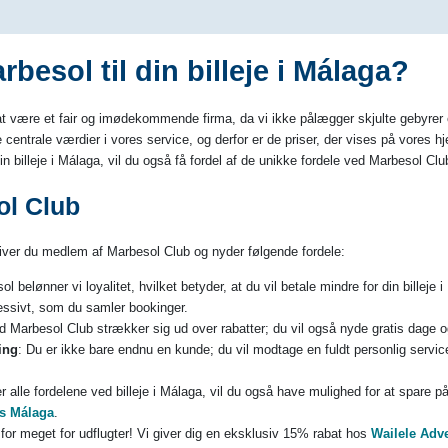
besol til din billeje i Málaga?
t være et fair og imødekommende firma, da vi ikke pålægger skjulte gebyrer elle
 centrale værdier i vores service, og derfor er de priser, der vises på vores 
n billeje i Málaga, vil du også få fordel af de unikke fordele ved Marbesol Clu
ol Club
bliver du medlem af Marbesol Club og nyder følgende fordele:
l belønner vi loyalitet, hvilket betyder, at du vil betale mindre for din billeje
ressivt, som du samler bookinger.
d Marbesol Club strækker sig ud over rabatter; du vil også nyde gratis dage o
ing
: Du er ikke bare endnu en kunde; du vil modtage en fuldt personlig servi
r alle fordelene ved billeje i Málaga, vil du også have mulighed for at spare p
s Málaga
.
 for meget for udflugter! Vi giver dig en eksklusiv 15% rabat hos
Wailele Adv