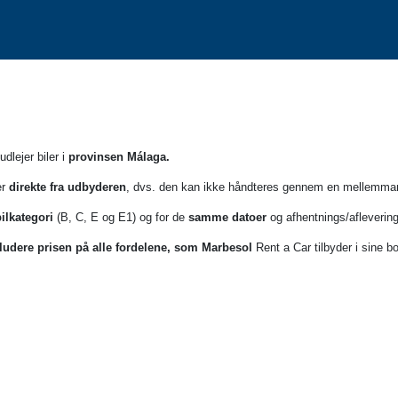
udlejer biler i
provinsen Málaga.
er
direkte fra udbyderen
, dvs. den kan ikke håndteres gennem en mellemmand
lkategori
(B, C, E og E1) og for de
samme datoer
og afhentnings/aflevering
ludere prisen på alle fordelene, som Marbesol
Rent a Car tilbyder i sine b