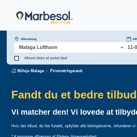
Afhentning
Af
Aflever bilen et andet sted
Billeje Malaga
Prismatchgaranti
Fandt du et bedre tilbu
Vi matcher den! Vi lovede at tilbyde
Hvis det tilbud, du har fundet, opfylder alle betingelserne, refunderer vi
* Kampagne afhængig af flådens tilgængelighed