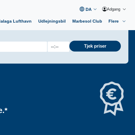
Adgang
 Malaga Lufthavn
Udlejningsbil
Marbesol Club
Flere
Tjek priser
e.*