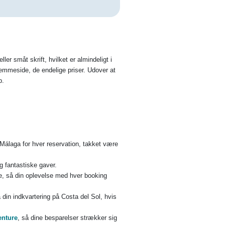
r småt skrift, hvilket er almindeligt i
hjemmeside, de endelige priser. Udover at
b.
 i Málaga for hver reservation, takket være
g fantastiske gaver.
ce, så din oplevelse med hver booking
å din indkvartering på Costa del Sol, hvis
enture
, så dine besparelser strækker sig