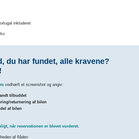
Portugal inkluderet
iko
d, du har fundet, alle kravene?
!
om
vedhæft et screenshot og angiv:
andt tilbuddet
ring/returnering af bilen
el af bilen
igt, når reservationen er blevet vurderet.
gheden af flåden