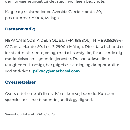
den for værnetinget på det sted, hvor lejen begyndte.
Klager og reklamationer: Avenida García Morato, 50,
postnummer 29004, Málaga.
Dataansvarlig
NEW CARS COSTA DEL SOL, S.L. (MARBESOL) · NIF B92552694 ·
C/ García Morato, 50, Loc. 2, 29004 Málaga. Dine data behandles
for at administrere lejen og, med dit samtykke, for at sende dig
meddelelser om lignende tjenester. Du kan udøve dine
rettigheder til indsigt, berigtigelse, sletning og dataportabilitet
ved at skrive til
privacy@marbesol.com
.
Oversættelser
Oversættelserne af disse vilkår er kun vejledende. Kun den
spanske tekst har bindende juridisk gyldighed.
Senest opdateret: 30/07/2026