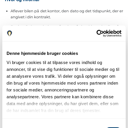
Aflever bilen på det kontor, den dato og det tidspunkt, der er
angivet i din kontrakt.
Du har 2 timers kulance fra det aftalte tidspunkt. Derefter
gælder taksten for en ekstra dag plus 35€ for hver dag eller
påbegyndt dag.
Du kan aflevere i Málaga Lufthavn eller i Marbella. Hvis
Denne hjemmeside bruger cookies
afleveringen sker på et andet kontor end
afhentningskontoret, og lejen varer mindre end 3 dage,
Vi bruger cookies til at tilpasse vores indhold og
gælder gebyret på 35€.
annoncer, til at vise dig funktioner til sociale medier og til
at analysere vores trafik. Vi deler også oplysninger om
Bilens stand
din brug af vores hjemmeside med vores partnere inden
Aflevér den ren og i samme stand, som du modtog den.
for sociale medier, annonceringspartnere og
analysepartnere. Vores partnere kan kombinere disse
Brændstof
data med andre oplysninger, du har givet dem, eller som
de har indsamlet fra din brug af deres tjenester.
Aflever bilen med samme brændstofniveau, som den havde
ved afhentningen.
Samtykkevalg
Hvis du afleverer den med mindre, opkræver vi det