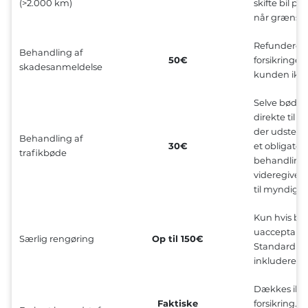
(>2.000 km)
skifte bil på
når grænse
Refunderes f
Behandling af
50€
forsikringen 
skadesanmeldelse
kunden ikke 
Selve bøden
direkte til
der udstede
Behandling af
30€
et obligatori
trafikbøde
behandlings
videregive d
til myndigh
Kun hvis bile
uacceptabel
Særlig rengøring
Op til 150€
Standardren
inkluderet.
Dækkes ikk
Faktiske
forsikring. T