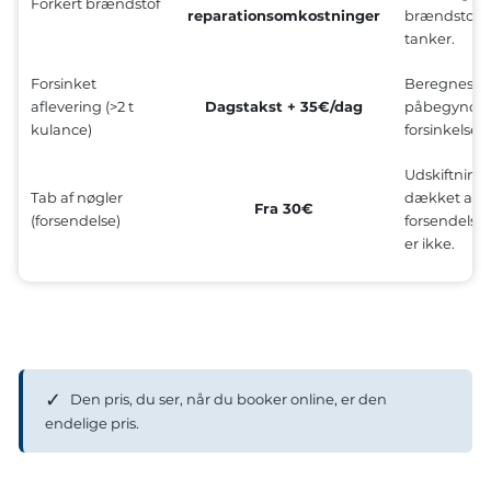
Forkert brændstof
reparationsomkostninger
brændstofty
tanker.
Forsinket
Beregnes pr.
aflevering (>2 t
Dagstakst + 35€/dag
påbegyndt 
kulance)
forsinkelsen
Udskiftning 
Tab af nøgler
dækket af fo
Fra 30€
(forsendelse)
forsendels
er ikke.
✓
Den pris, du ser, når du booker online, er den
endelige pris.