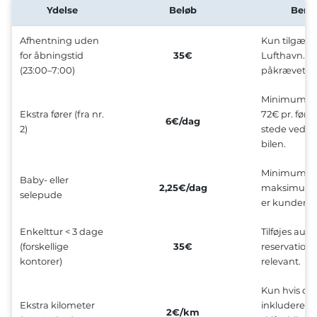
Ydelse
Beløb
Bemæ
Afhentning uden
Kun tilgæng
for åbningstid
35€
Lufthavn. F
(23:00–7:00)
påkrævet.
Minimum 1
Ekstra fører (fra nr.
72€ pr. fører
6€/dag
2)
stede ved a
bilen.
Minimum 13
Baby- eller
2,25€/dag
maksimum 5
selepude
er kundens 
Enkelttur < 3 dage
Tilføjes aut
(forskellige
35€
reservatione
kontorer)
relevant.
Kun hvis du
Ekstra kilometer
inkluderede
2€/km