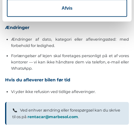
Afvis
Ikke-refunderbare takster: ingen refusion under nogen
omstændigheder (altid tydeligt angivet ved bestillingen).
Ændringer
Ændringer af dato, kategori eller afleveringssted: med
forbehold for ledighed.
Forlængelser af lejen skal foretages personligt på et af vores
kontorer — vi kan ikke håndtere dem via telefon, e-mail eller
WhatsApp.
Hvis du afleverer bilen før tid
Vi yder ikke refusion ved tidlige afleveringer.
📞
Ved enhver ændring eller forespørgsel kan du skrive
til os på
rentacar@marbesol.com
.