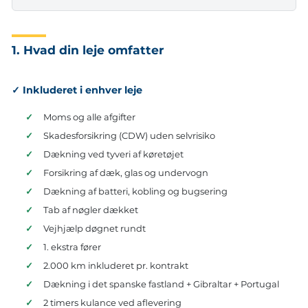
1. Hvad din leje omfatter
✓ Inkluderet i enhver leje
✓
Moms og alle afgifter
✓
Skadesforsikring (CDW) uden selvrisiko
✓
Dækning ved tyveri af køretøjet
✓
Forsikring af dæk, glas og undervogn
✓
Dækning af batteri, kobling og bugsering
✓
Tab af nøgler dækket
✓
Vejhjælp døgnet rundt
✓
1. ekstra fører
✓
2.000 km inkluderet pr. kontrakt
✓
Dækning i det spanske fastland + Gibraltar + Portugal
✓
2 timers kulance ved aflevering