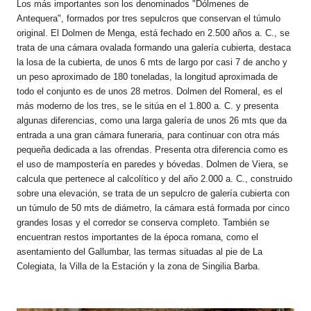
Los más importantes son los denominados "Dólmenes de
Antequera", formados por tres sepulcros que conservan el túmulo
original. El Dolmen de Menga, está fechado en 2.500 años a. C., se
trata de una cámara ovalada formando una galería cubierta, destaca
la losa de la cubierta, de unos 6 mts de largo por casi 7 de ancho y
un peso aproximado de 180 toneladas, la longitud aproximada de
todo el conjunto es de unos 28 metros. Dolmen del Romeral, es el
más moderno de los tres, se le sitúa en el 1.800 a. C. y presenta
algunas diferencias, como una larga galería de unos 26 mts que da
entrada a una gran cámara funeraria, para continuar con otra más
pequeña dedicada a las ofrendas. Presenta otra diferencia como es
el uso de mampostería en paredes y bóvedas. Dolmen de Viera, se
calcula que pertenece al calcolítico y del año 2.000 a. C., construido
sobre una elevación, se trata de un sepulcro de galería cubierta con
un túmulo de 50 mts de diámetro, la cámara está formada por cinco
grandes losas y el corredor se conserva completo. También se
encuentran restos importantes de la época romana, como el
asentamiento del Gallumbar, las termas situadas al pie de La
Colegiata, la Villa de la Estación y la zona de Singilia Barba.