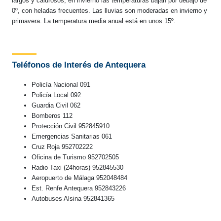
largos y calurosos, en invierno las temperaturas bajan por debajo de
0º, con heladas frecuentes. Las lluvias son moderadas en invierno y
primavera. La temperatura media anual está en unos 15º.
Teléfonos de Interés de Antequera
Policía Nacional 091
Policía Local 092
Guardia Civil 062
Bomberos 112
Protección Civil 952845910
Emergencias Sanitarias 061
Cruz Roja 952702222
Oficina de Turismo 952702505
Radio Taxi (24horas) 952845530
Aeropuerto de Málaga 952048484
Est. Renfe Antequera 952843226
Autobuses Alsina 952841365