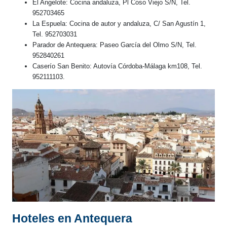
El Angelote: Cocina andaluza, Pl Coso Viejo S/N, Tel.
952703465
La Espuela: Cocina de autor y andaluza, C/ San Agustín 1,
Tel. 952703031
Parador de Antequera: Paseo García del Olmo S/N, Tel.
952840261
Caserío San Benito: Autovía Córdoba-Málaga km108, Tel.
952111103.
Hoteles en Antequera