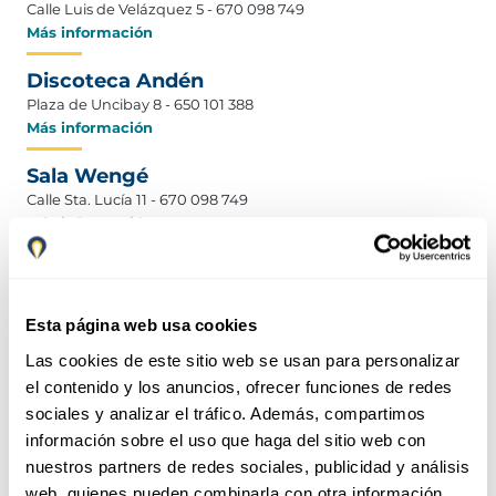
Calle Luis de Velázquez 5 - 670 098 749
Más información
Discoteca Andén
Plaza de Uncibay 8 - 650 101 388
Más información
Sala Wengé
Calle Sta. Lucía 11 - 670 098 749
Más información
Theatro Club Málaga
Calle Lazcano 5 - 670 098 749
Más información
Esta página web usa cookies
Las cookies de este sitio web se usan para personalizar
Sala Spectra
el contenido y los anuncios, ofrecer funciones de redes
Plaza de San Francisco 8
sociales y analizar el tráfico. Además, compartimos
Más información
información sobre el uso que haga del sitio web con
Malafama
nuestros partners de redes sociales, publicidad y análisis
Pje. Mitjana 1 - 652 795 060
web, quienes pueden combinarla con otra información