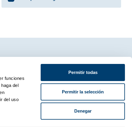
Permitir todas
er funciones
 haga del
Permitir la selección
den
cía Morato 28, Málaga, 29004, España.
r del uso
Denegar