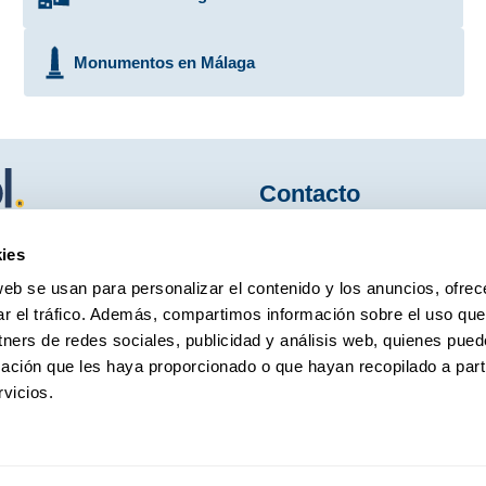
Monumentos en Málaga
Contacto
hes
ies
952 234 916
as y
web se usan para personalizar el contenido y los anuncios, ofrec
rentacar@marbesol.com
ar el tráfico. Además, compartimos información sobre el uso que
tners de redes sociales, publicidad y análisis web, quienes pue
Avenida del Comandante Gar
ación que les haya proporcionado o que hayan recopilado a parti
vicios.