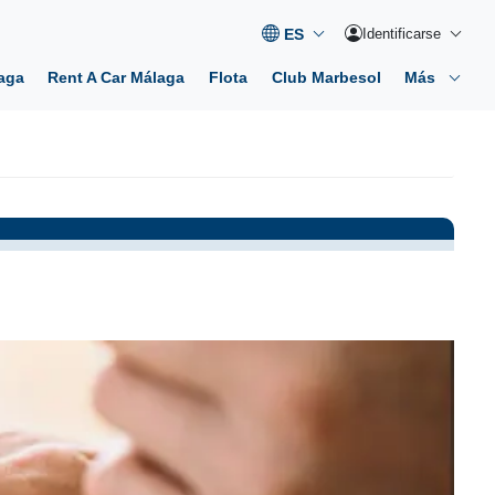
Identificarse
aga
Rent A Car Málaga
Flota
Club Marbesol
Más