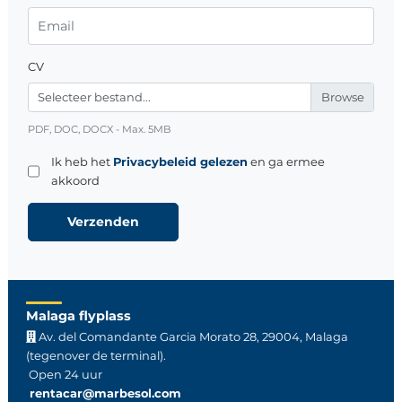
CV
Selecteer bestand...
PDF, DOC, DOCX - Max. 5MB
Ik heb het
Privacybeleid gelezen
en ga ermee
akkoord
Malaga flyplass
Av. del Comandante Garcia Morato 28, 29004, Malaga
(tegenover de terminal).
Open 24 uur
rentacar@marbesol.com