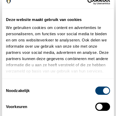
Deze website maakt gebruik van cookies
We gebruiken cookies om content en advertenties te
personaliseren, om functies voor social media te bieden
en om ons websiteverkeer te analyseren. Ook delen we
Kantoren
informatie over uw gebruik van onze site met onze
partners voor social media, adverteren en analyse. Deze
partners kunnen deze gegevens combineren met andere
Malaga flyplass
informatie die u aan ze heeft verstrekt of die ze hebben
verzameld op basis van uw gebruik van hun services.
Av. del Comandante Garcia Morato 28, 29004, Malaga
(tegenover de terminal).
Open 24 uur
Toestemmingsselectie
(+34) 952 234 916
Noodzakelijk
rentacar@marbesol.com
Voorkeuren