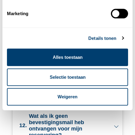
Hoe kan ik de verhuurperiode
Marketing
9.
verlengen?
Details tonen
Hoe lang van tevoren moet ik
10.
mijn huurauto reserveren?
Alles toestaan
Kan ik de reservering van mijn
Selectie toestaan
11.
huurauto in Malaga wijzigen of
annuleren?
Weigeren
Wat als ik geen
bevestigingsmail heb
12.
ontvangen voor mijn
reservering?