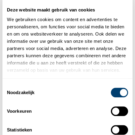
Deze website maakt gebruik van cookies
We gebruiken cookies om content en advertenties te
5.
Hoe vraag ik een factuur aan?
personaliseren, om functies voor social media te bieden
en om ons websiteverkeer te analyseren. Ook delen we
informatie over uw gebruik van onze site met onze
partners voor social media, adverteren en analyse. Deze
6.
Wie mag de auto besturen?
partners kunnen deze gegevens combineren met andere
informatie die u aan ze heeft verstrekt of die ze hebben
verzameld op basis van uw gebruik van hun services.
Mag ik Spanje verlaten met de
7.
auto?
Toestemmingsselectie
Noodzakelijk
Moet ik een borg of franchise
Voorkeuren
8.
achterlaten om mijn huurauto in
Malaga op te halen?
Statistieken