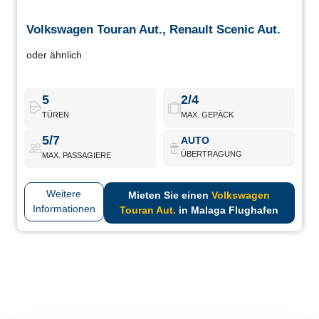
Volkswagen Touran Aut., Renault Scenic Aut.
Volkswagen Touran Aut., Renault Scenic Aut.
oder ähnlich
Automatik-Minivans mit kompletter Ausstattung. Sie zeichnen
sich durch einfache Bedienung und geräumigen Innenraum aus,
ideal für lange Reisen mit Komfort.
5
2/4
TÜREN
MAX. GEPÄCK
Volkswagen Touran Aut.
Buchen
5/7
AUTO
ÜBERTRAGUNG
MAX. PASSAGIERE
Weitere
Mieten Sie einen
Volkswagen
Informationen
Touran Aut.
in Malaga Flughafen