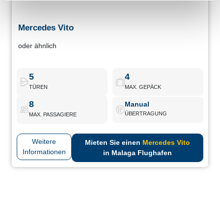
Mercedes Vito
Mercedes Vito
oder ähnlich
Großer Van mit Mercedes-Stil und moderner Ausstattung.
Perfekt für große Familien oder Firmenfahrten.
5
4
TÜREN
MAX. GEPÄCK
Mercedes Vito
Buchen
8
Manual
ÜBERTRAGUNG
MAX. PASSAGIERE
Weitere
Mieten Sie einen
Mercedes Vito
Informationen
in Malaga Flughafen