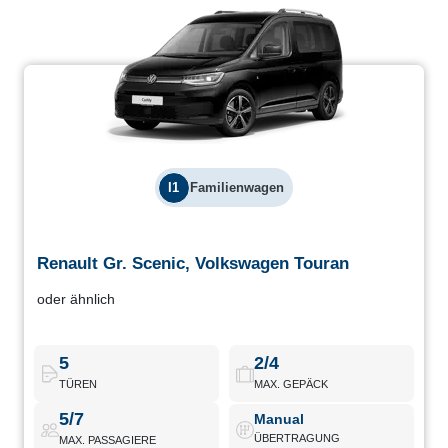
I1
Familienwagen
Renault Gr. Scenic, Volkswagen Touran
Renault Gr. Scenic, Volkswagen Touran
oder ähnlich
Familienfahrzeuge mit 7 Sitzen, ideal für Gruppenreisen. Gute
Leistung, vielseitiger Innenraum und hervorragende Sicherheit
auf der Straße.
5
2/4
TÜREN
MAX. GEPÄCK
Renault Gr. Scenic
Buchen
5/7
Manual
ÜBERTRAGUNG
MAX. PASSAGIERE