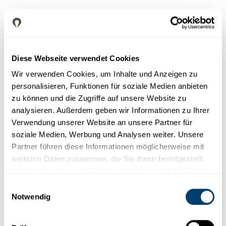
Diese Webseite verwendet Cookies
Wir verwenden Cookies, um Inhalte und Anzeigen zu
personalisieren, Funktionen für soziale Medien anbieten
zu können und die Zugriffe auf unsere Website zu
I
Minivan
analysieren. Außerdem geben wir Informationen zu Ihrer
Verwendung unserer Website an unsere Partner für
soziale Medien, Werbung und Analysen weiter. Unsere
Seat Alhambra
Seat Alhambra
Partner führen diese Informationen möglicherweise mit
oder ähnlich
weiteren Daten zusammen, die Sie ihnen bereitgestellt
Geräumiger Van mit flexibler Sitzkonfiguration. Perfekt für große
haben oder die sie im Rahmen Ihrer Nutzung der Dienste
Familien oder Reisen mit viel Gepäck, ohne auf Komfort zu
verzichten.
gesammelt haben.
Einwilligungsauswahl
5
3
Notwendig
TÜREN
MAX. GEPÄCK
Seat Alhambra
Buchen
7
Manual
ÜBERTRAGUNG