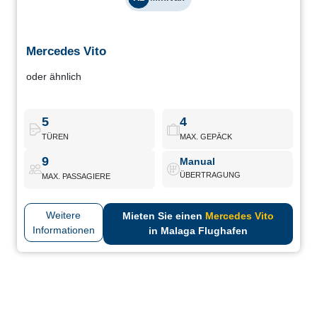
Mercedes Vito
Mercedes Vito
oder ähnlich
Premiumversion des Passagiertransporters mit höherem
Innenkomfort und hochwertiger Verarbeitung. Ideal für
professionelle Transfers oder Gruppentourismus.
5
4
TÜREN
MAX. GEPÄCK
Mercedes Vito
Buchen
9
Manual
ÜBERTRAGUNG
MAX. PASSAGIERE
Weitere
Mieten Sie einen
Mercedes Vito
Informationen
in Malaga Flughafen