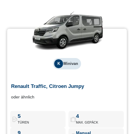
K
Minivan
Renault Traffic, Citroen Jumpy
Renault Traffic, Citroen Jumpy
oder ähnlich
Personentransporter ideal für Gruppen oder Transporte mit
großem Gepäck. Kapazität bis zu 9 Personen, hervorragende
Funktionalität.
5
4
TÜREN
MAX. GEPÄCK
Renault Traffic
Buchen
9
Manual