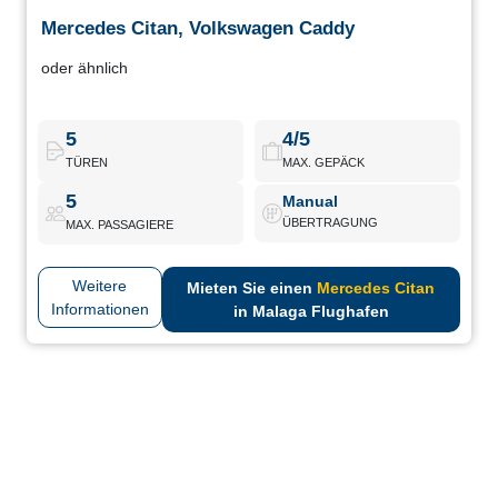
Mercedes Citan, Volkswagen Caddy
Mercedes Citan, Volkswagen Caddy
oder ähnlich
Mischfahrzeuge, ideal für kommerzielle oder familiäre Nutzung.
Geräumig, vielseitig und komfortabel für den Transport von
Personen oder leichter Ladung im urbanen oder
5
4/5
zwischenstädtischen Umfeld.
TÜREN
MAX. GEPÄCK
5
Manual
Mercedes Citan
Buchen
ÜBERTRAGUNG
MAX. PASSAGIERE
Weitere
Mieten Sie einen
Mercedes Citan
Informationen
in Malaga Flughafen