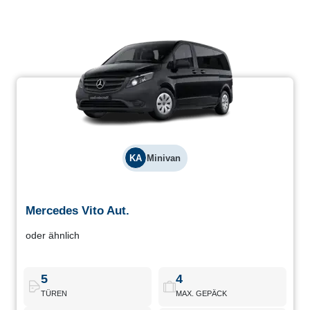
KA
Minivan
Mercedes Vito Aut.
Mercedes Vito Aut.
oder ähnlich
Mercedes Vito Automatik, entwickelt für Komfort auf langen
Strecken und Vielseitigkeit für Passagiere und Gepäck.
5
4
TÜREN
MAX. GEPÄCK
Mercedes Vito Aut.
Buchen