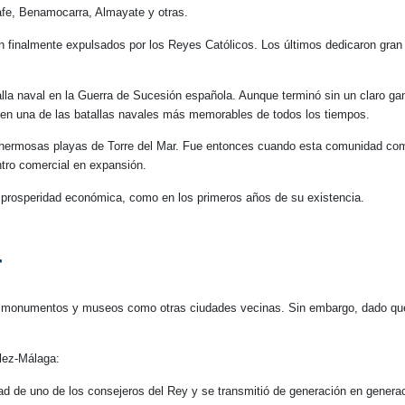
fe, Benamocarra, Almayate y otras.
 finalmente expulsados por los Reyes Católicos. Los últimos dedicaron gran 
talla naval en la Guerra de Sucesión española. Aunque terminó sin un claro gan
n en una de las batallas navales más memorables de todos los tiempos.
 hermosas playas de Torre del Mar. Fue entonces cuando esta comunidad comen
ntro comercial en expansión.
ida prosperidad económica, como en los primeros años de su existencia.
r
ene monumentos y museos como otras ciudades vecinas. Sin embargo, dado qu
lez-Málaga:
ad de uno de los consejeros del Rey y se transmitió de generación en genera