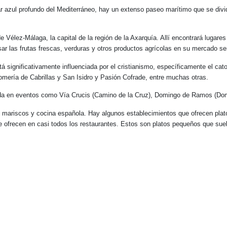
mar azul profundo del Mediterráneo, hay un extenso paseo marítimo que se div
de Vélez-Málaga, la capital de la región de la Axarquía. Allí encontrará lugar
ar las frutas frescas, verduras y otros productos agrícolas en su mercado se
tá significativamente influenciada por el cristianismo, específicamente el ca
Romería de Cabrillas y San Isidro y Pasión Cofrade, entre muchas otras.
dida en eventos como Vía Crucis (Camino de la Cruz), Domingo de Ramos (D
 mariscos y cocina española. Hay algunos establecimientos que ofrecen plato
 ofrecen en casi todos los restaurantes. Estos son platos pequeños que suele