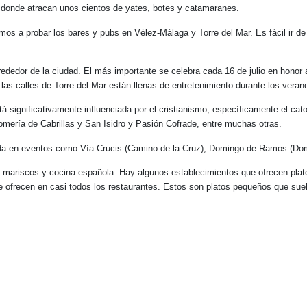
l, donde atracan unos cientos de yates, botes y catamaranes.
tamos a probar los bares y pubs en Vélez-Málaga y Torre del Mar. Es fácil ir
alrededor de la ciudad. El más importante se celebra cada 16 de julio en hono
s calles de Torre del Mar están llenas de entretenimiento durante los verano
tá significativamente influenciada por el cristianismo, específicamente el ca
Romería de Cabrillas y San Isidro y Pasión Cofrade, entre muchas otras.
dida en eventos como Vía Crucis (Camino de la Cruz), Domingo de Ramos (D
 mariscos y cocina española. Hay algunos establecimientos que ofrecen plato
 ofrecen en casi todos los restaurantes. Estos son platos pequeños que suele