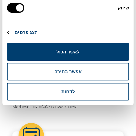
שיווק
היתרונות של השכרת רכב במלאגה עם מרבסול
הצג פרטים
בין אם אתם מגיעים לחופשה ובין אם אתם גרים במחוז מלגה
והסביבה, יש לנו את הרכב המושלם שמתאים לצרכים שלכם.
לאשר הכול
אנחנו לא רק מציעים את המחירים והאחריות הטובים ביותר. אנחנו גם
מייעצים לכם כדי שתבחרו את הרכב המושלם בהתאם למה שאתם
אפשר בחירה
צריכים.
טיול דרכים? אירוע מיוחד? חופשה קצרה? מעבר דירה?
לדחות
יהיו הצרכים שלכם אשר יהיו, הרכב שאתם מחפשים מחכה לכם ב-
Marbesol. עיינו בצי שלנו כדי לגלות עוד.