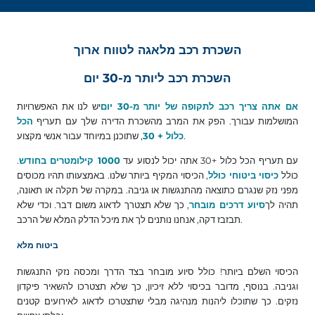
השכרת רכב מלאגה לטווח ארוך
השכרת רכב ליותר מ-30 יום
אם אתה צריך רכב לתקופה של יותר מ-30 יום
יש לנו את האפשרויות
המושלמות עבורך. הפק את המרב מהשכרת הדירה שלך עם תעריף
הכל
, שתוכנן במיוחד עבור אנשי מקצוע.
כלול + 30
עם תעריף הכל כלול +30 אתה יכול לנסוע עד
1000 קילומטרים בחודש
.
כולל
כיסוי ביטוחי כולל
, הכיסוי המקיף ביותר שלנו. באמצעותו תהיו מכוסים
מפני נזק שנגרם כתוצאה מהתנגשות או גניבה. במקרה של תקלה או תאונה,
תהיה לך
סיוע דרכים מובחר
, כך שלא תצטרך לדאוג משום דבר. וכדי שלא
תבזבז דקה, אנחנו נותנים לך את מיכל הדלק המלא של הרכב.
ביטוח מלא
הכיסוי השלם ביותר! כולל סיוע מובחר בצד הדרך ומכסה נזקי התנגשות
וגניבה. בנוסף, מדובר בכיסוי ללא זיכיון, כך שלא תצטרכו להשאיר פיקדון
נזקים. כך שתוכלו ליהנות מנהיגה מבלי שתצטרכו לדאוג לאירועים קטנים