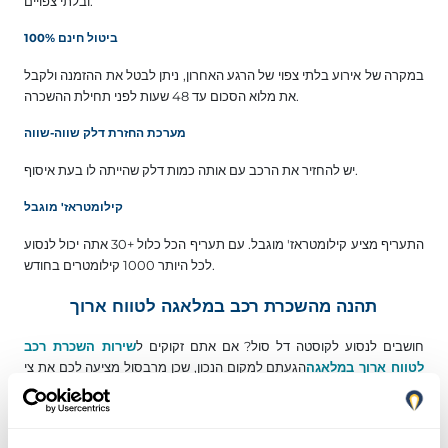
ובלתי צפויים.
100% ביטול חינם
במקרה של אירוע בלתי צפוי של הרגע האחרון, ניתן לבטל את ההזמנה ולקבל
את מלוא הסכום עד 48 שעות לפני תחילת ההשכרה.
מערכת החזרת דלק שווה-שווה
יש להחזיר את הרכב עם אותה כמות דלק שהייתה לו בעת איסוף.
קילומטראז' מוגבל
התעריף מציע קילומטראז' מוגבל. עם תעריף הכל כלול +30 אתה יכול לנסוע
לכל היותר 1000 קילומטרים בחודש.
תהנה מהשכרת רכב במלאגה לטווח ארוך
חושבים לנסוע לקוסטה דל סול? אם אתם זקוקים ל
שירות השכרת רכב
לטווח ארוך במלאגה
הגעתם למקום הנכון, שכן מרבסול מציעה לכם את צי
הרכבים המודרני והמטופח ביותר להשכרה לטווח ארוך במלאגה ובמרבלה
עבור לבחירתך, זו שהכי מתאימה לצרכים שלך. כל זאת מבלי שתצטרך לדאוג
לתחזוקת רכב, שכן בבחירה באפשרות הכל כלול תקבל את הכיסוי הטוב