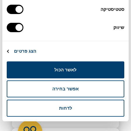
יהיו הצרכים שלכם אשר יהיו, הרכב שאתם מחפשים מחכה לכם ב-
Marbesol. עיינו בצי שלנו כדי לגלות עוד.
סטטיסטיקה
שיווק
הצג פרטים
עונה ארוכה
תיהנו מתקופות השכרה גמישות המאפשרות לכם
לשכור רכב לתקופה ממושכת המתאימה לתוכניות
לאשר הכול
הנסיעה שלכם.
אפשר בחירה
ללא פיקדון / ללא עודף
לדחות
חוו תהליך הזמנה שקוף ללא עלויות נסתרות או
פיקדונות, המבטיח שקט נפשי והשכרת רכב ללא מתח.