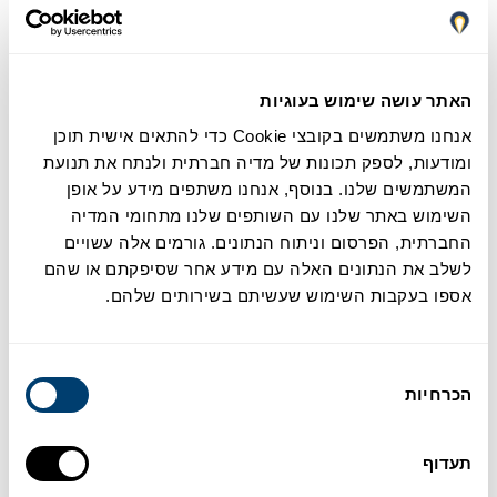
ניידות, אתה יכול ללכת לאן שאתה רוצה ומתי שאתה רוצה.
אוטונומיה, אתה תהיה הנהג שלך.
חופש, אתה יכול לנוע כרצונך מבלי להיות תלוי בצדדים שלישיים.
טיפול אישי וצמוד.
האתר עושה שימוש בעוגיות
השכרה ישירה ומותאמת אישית. אנחנו לא מתווכים.
הסעה חינם משדה התעופה עבור לקוחותינו.
אנחנו משתמשים בקובצי Cookie כדי להתאים אישית תוכן
ומודעות, לספק תכונות של מדיה חברתית ולנתח את תנועת
המשתמשים שלנו. בנוסף, אנחנו משתפים מידע על אופן
היתרונות של השכרת רכב במלאגה עם מרבסול
השימוש באתר שלנו עם השותפים שלנו מתחומי המדיה
החברתית, הפרסום וניתוח הנתונים. גורמים אלה עשויים
לשלב את הנתונים האלה עם מידע אחר שסיפקתם או שהם
בין אם אתם מגיעים לחופשה ובין אם אתם גרים במחוז מלגה
אספו בעקבות השימוש שעשיתם בשירותים שלהם.
והסביבה, יש לנו את הרכב המושלם שמתאים לצרכים שלכם.
אנחנו לא רק מציעים את המחירים והאחריות הטובים ביותר. אנחנו גם
בחירת
מייעצים לכם כדי שתבחרו את הרכב המושלם בהתאם למה שאתם
הכרחיות
הסכמה
צריכים.
טיול דרכים? אירוע מיוחד? חופשה קצרה? מעבר דירה?
תעדוף