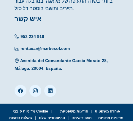
ביותר בשדה התעופה של מלאגה ובמרבלה עבור
תיירים ותושבי קוסטה דל סול.
איש קשר
952 234 916
rentacar@marbesol.com
Avenida del Comandante García Morato 28,
Málaga, 29004, España.
|
|
|
אזהרה משפטית
הודעות משפטיות
מדיניות קובצי Cookie
|
|
|
מדיניות פרטיות
תעבוד איתנו
ההיסטוריה שלנו
שאלות נפוצות
© 2026 MARBESOL · Málaga Aiport Office · Avda. del Comandante
García Morato, 28 · 29004 Málaga · Tlf. (+34) 952 234 916