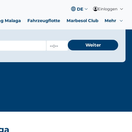
Einloggen
ng Malaga
Fahrzeugflotte
Marbesol Club
Mehr
Weiter
ga