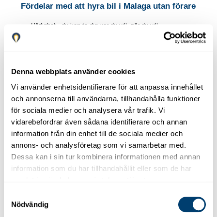
Fördelar med att hyra bil i Malaga utan förare
Rörlighet - du kan ta dig var du vill, när du vill.
Självständighet - du kör själv.
Frihet - du kan resa runt utan att förlita dig på utomstående
parter.
Personlig service för våra kunder.
Denna webbplats använder cookies
Direkt och därför billigare hyrbil i Malaga (inga mellanhänder).
Vi använder enhetsidentifierare för att anpassa innehållet
Gratis transfer från/till flygplatsen (inklusive bagage).
och annonserna till användarna, tillhandahålla funktioner
för sociala medier och analysera vår trafik. Vi
vidarebefordrar även sådana identifierare och annan
Fördelar med att hyra bil i Malaga från
Marbesol
information från din enhet till de sociala medier och
annons- och analysföretag som vi samarbetar med.
Dessa kan i sin tur kombinera informationen med annan
Oavsett om du är på semester eller bor i provinsen Málaga
information som du har tillhandahållit eller som de har
med omnejd har vi det perfekta fordonet som passar dina
samlat in när du har använt deras tjänster.
behov.
Samtyckesval
Nödvändig
Vi erbjuder inte bara de bästa priserna och garantierna. Vi ger
dig också råd så att du väljer det perfekta fordonet utifrån dina