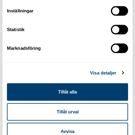
behov.
Inställningar
En roadtrip? Ett särskilt tillfälle? En kort semester? En flytt?
Statistik
Oavsett dina behov väntar bilen du söker hos Marbesol. Se vår
flotta för att få veta mer.
Marknadsföring
Visa detaljer
Långtidshyrbil
Tillåt alla
Njut av flexibla uthyrningsperioder som låter dig
hyra ett fordon för en längre period som passar
dina reseplaner.
Tillåt urval
Avvisa