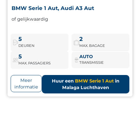
BMW Serie 1 Aut, Audi A3 Aut
BMW Serie 1 Aut, Audi A3 Aut
of gelijkwaardig
Luxe compacte auto's met premium afwerking, hoog
comfortniveau en technologie. Voor een verfijnde
rijervaring in elke omgeving.
5
2
DEUREN
MAX. BAGAGE
BMW Serie 1 Aut
Boek nu
5
AUTO
TRANSMISSIE
MAX. PASSAGIERS
Meer
Huur een
BMW Serie 1 Aut
in
informatie
Malaga Luchthaven