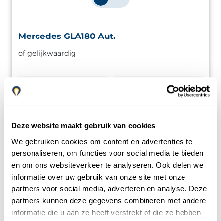
Mercedes GLA180 Aut.
Mercedes GLA180 Aut.
of gelijkwaardig
Compacte SUV met modern design en premium
uitrusting. Ideaal om de Costa del Sol stijlvol te verkennen.
5
3
DEUREN
MAX. BAGAGE
Mercedes GLA180 Aut.
Boek nu
5
AUTO
TRANSMISSIE
MAX. PASSAGIERS
Deze website maakt gebruik van cookies
We gebruiken cookies om content en advertenties te
Meer
Huur een
Mercedes GLA180
personaliseren, om functies voor social media te bieden
informatie
Aut.
in Malaga Luchthaven
en om ons websiteverkeer te analyseren. Ook delen we
informatie over uw gebruik van onze site met onze
partners voor social media, adverteren en analyse. Deze
partners kunnen deze gegevens combineren met andere
informatie die u aan ze heeft verstrekt of die ze hebben