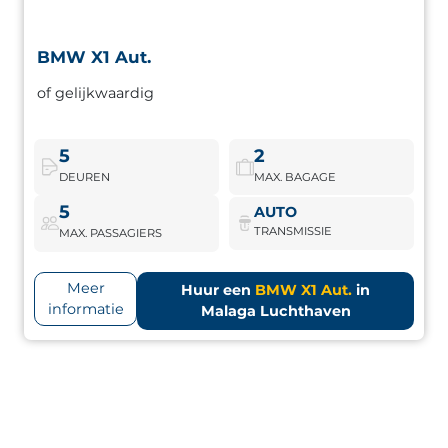
BMW X1 Aut.
BMW X1 Aut.
of gelijkwaardig
Compacte SUV van een premium merk, ideaal voor wie
hoge comfort en goede prestaties op de weg zoekt.
5
2
DEUREN
MAX. BAGAGE
BMW X1 Aut.
Boek nu
5
AUTO
TRANSMISSIE
MAX. PASSAGIERS
Meer
Huur een
BMW X1 Aut.
in
informatie
Malaga Luchthaven