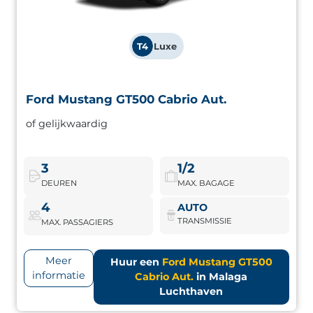
T4
Luxe
Ford Mustang GT500 Cabrio Aut.
Ford Mustang GT500 Cabrio Aut.
of gelijkwaardig
Automatische sportcabriolet met brute kracht en
opvallende uitstraling. Voor wie wil opvallen en volop wil
genieten.
3
1/2
DEUREN
MAX. BAGAGE
Ford Mustang GT500 Cabrio Aut.
Boek nu
4
AUTO
TRANSMISSIE
MAX. PASSAGIERS
Meer
Huur een
Ford Mustang GT500
informatie
Cabrio Aut.
in Malaga
Luchthaven