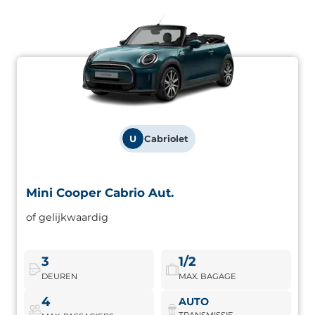
U
Cabriolet
Mini Cooper Cabrio Aut.
Mini Cooper Cabrio Aut.
of gelijkwaardig
Middenklasse cabriolet met automatische transmissie.
Aantrekkelijk design en leuk rijplezier voor kustuitstapjes.
3
1/2
DEUREN
MAX. BAGAGE
Mini Cooper Cabrio Aut.
Boek nu
4
AUTO
TRANSMISSIE