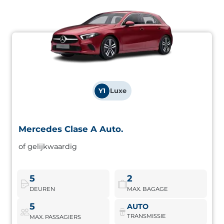
Y1
Luxe
Mercedes Clase A Auto.
Mercedes Clase A Auto.
of gelijkwaardig
Automatische compacte Mercedes, ontworpen voor wie
elegantie zoekt tijdens dagelijkse ritten en een goed
uitgeruste binnenkant.
5
2
DEUREN
MAX. BAGAGE
Mercedes Clase A Auto.
Boek nu
5
AUTO
TRANSMISSIE
MAX. PASSAGIERS