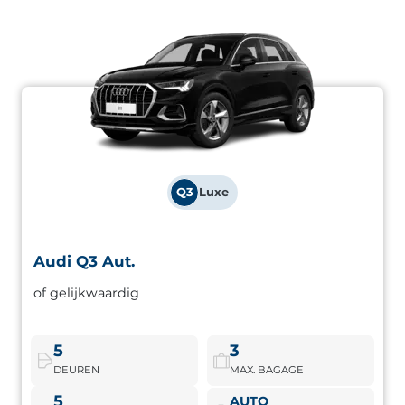
Q3
Luxe
Audi Q3 Aut.
Audi Q3 Aut.
of gelijkwaardig
High-end SUV met uitgebreide uitrusting en comfortabel
rijgedrag. Ideaal voor gezinnen die elegant en functioneel
design waarderen.
5
3
DEUREN
MAX. BAGAGE
Audi Q3 Aut.
Boek nu
5
AUTO