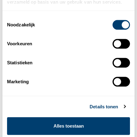
verzameld op basis van uw gebruik van hun services.
Toestemmingsselectie
Noodzakelijk
Voorkeuren
Statistieken
T
Luxe
Marketing
BMW X3 Aut.
BMW X3 Aut.
of gelijkwaardig
Details tonen
Middelgrote high-end SUV met comfort en verfijnde stijl.
Ideaal voor vakantie of zakenreizen.
5
4
Alles toestaan
DEUREN
MAX. BAGAGE
BMW X3 Aut.
Boek nu