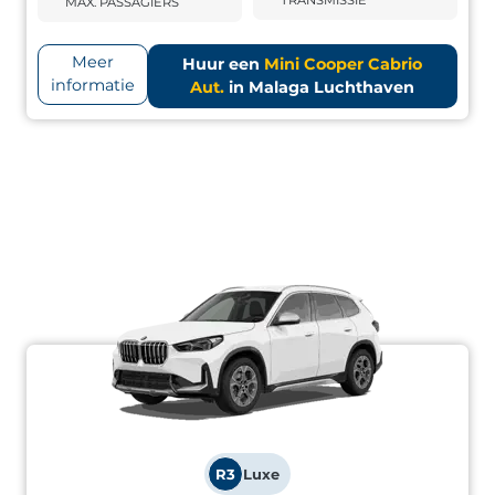
MAX. PASSAGIERS
Meer
Huur een
Mini Cooper Cabrio
informatie
Aut.
in Malaga Luchthaven
R3
Luxe