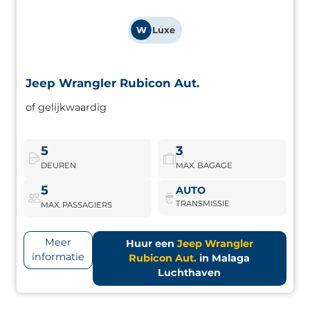
W
Luxe
Jeep Wrangler Rubicon Aut.
Jeep Wrangler Rubicon Aut.
of gelijkwaardig
4x4 met iconisch design en offroad-capaciteiten. Perfect
voor avonturiers die iets anders zoeken.
5
3
DEUREN
MAX. BAGAGE
Jeep Wrangler Rubicon Aut.
Boek nu
5
AUTO
TRANSMISSIE
MAX. PASSAGIERS
Meer
Huur een
Jeep Wrangler
informatie
Rubicon Aut.
in Malaga
Luchthaven