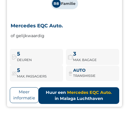
R8
Familie
Mercedes EQC Auto.
Mercedes EQC Auto.
of gelijkwaardig
High-end elektrische SUV met vierwielaandrijving en
superieur comfort. Perfect voor een premium
mobiliteitservaring zonder uitstoot.
5
3
DEUREN
MAX. BAGAGE
Mercedes EQC Auto.
Boek nu
5
AUTO
TRANSMISSIE
MAX. PASSAGIERS
Meer
Huur een
Mercedes EQC Auto.
informatie
in Malaga Luchthaven