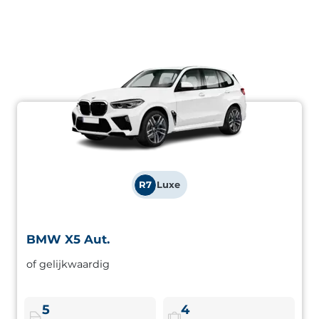
R7
Luxe
BMW X5 Aut.
BMW X5 Aut.
of gelijkwaardig
Premium SUV met hoge prestaties en ruimte voor het
hele gezin. Veiligheid, comfort en een imposante
uitstraling.
5
4