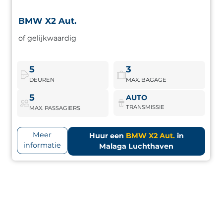
BMW X2 Aut.
BMW X2 Aut.
of gelijkwaardig
Luxe crossover met modern design en hoge efficiëntie.
Gericht op veeleisende bestuurders.
5
3
DEUREN
MAX. BAGAGE
BMW X2 Aut.
Boek nu
5
AUTO
TRANSMISSIE
MAX. PASSAGIERS
Meer
Huur een
BMW X2 Aut.
in
informatie
Malaga Luchthaven