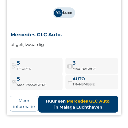
Y4
Luxe
Mercedes GLC Auto.
Mercedes GLC Auto.
Premium SUV met uitstekende geluidsisolatie,
of gelijkwaardig
geavanceerde assistentiesystemen en een superieure
rijervaring.
5
3
DEUREN
MAX. BAGAGE
Mercedes GLC Auto.
Boek nu
5
AUTO
TRANSMISSIE
MAX. PASSAGIERS
Meer
Huur een
Mercedes GLC Auto.
informatie
in Malaga Luchthaven