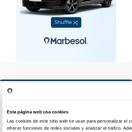
Shuffle
¡Bienvenido al blog de Tips
para disfrutar a tope de tus
vacaciones en la Costa del Sol!
Esta página web usa cookies
Las cookies de este sitio web se usan para personalizar el c
Si estás interesado en obtener consejos prácticos para
ofrecer funciones de redes sociales y analizar el tráfico. 
aprovechar al máximo tu experiencia en la Costa del Sol,