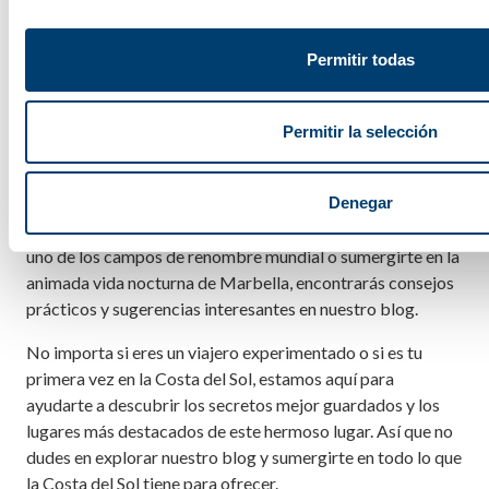
Desde recomendaciones de los mejores restaurantes
locales para probar la deliciosa gastronomía andaluza,
hasta rutas turísticas para explorar los encantadores
Permitir todas
pueblos blancos que adornan la costa, nuestro blog está
lleno de ideas emocionantes para que saques el máximo
Permitir la selección
provecho de tu tiempo en la Costa del Sol.
Además, también te brindamos detalles sobre las
actividades y atracciones más populares de la zona. Ya sea
Denegar
que desees disfrutar de un emocionante partido de golf en
uno de los campos de renombre mundial o sumergirte en la
animada vida nocturna de Marbella, encontrarás consejos
prácticos y sugerencias interesantes en nuestro blog.
No importa si eres un viajero experimentado o si es tu
primera vez en la Costa del Sol, estamos aquí para
ayudarte a descubrir los secretos mejor guardados y los
lugares más destacados de este hermoso lugar. Así que no
dudes en explorar nuestro blog y sumergirte en todo lo que
la Costa del Sol tiene para ofrecer.