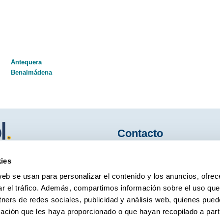
Antequera
Benalmádena
Contacto
hes
ies
952 234 916
as y
web se usan para personalizar el contenido y los anuncios, ofrec
rentacar@marbesol.com
ar el tráfico. Además, compartimos información sobre el uso que
tners de redes sociales, publicidad y análisis web, quienes pue
Avenida del Comandante Gar
ación que les haya proporcionado o que hayan recopilado a parti