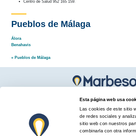
Centro de Salud 952 165 159.
Pueblos de Málaga
Álora
Benahavis
« Pueblos de Málaga
Marbesol ofrece el mejor servicio de alquiler de coc
Esta página web usa cook
en el aeropuerto de Málaga y en Marbella para turist
Las cookies de este sitio 
residentes de la Costa del Sol.
de redes sociales y analiz
sitio web con nuestros par
combinarla con otra inform