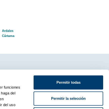
Ardales
Cártama
Permitir todas
er funciones
 haga del
Permitir la selección
den
cía Morato 28, Málaga, 29004, España.
r del uso