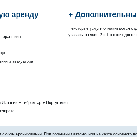
ую аренду
+ Дополнительны
Некоторые услуги оплачиваются от
указаны в главе 2 «Что стоит допол
з франшизы
ища
ения и эвакуатора
и Испании + Гибралтар + Португалия
возврате
и любом бронировании. При получении автомобиля на карте основного в