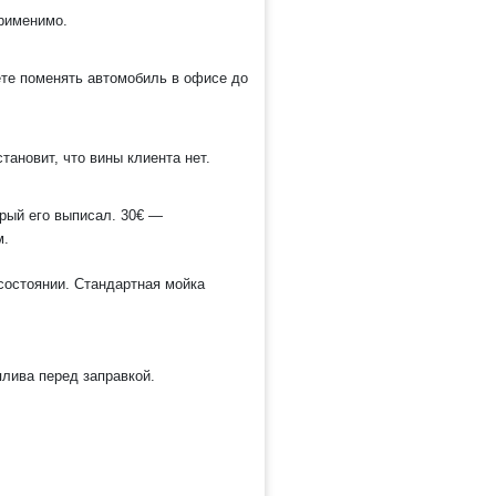
рименимо.
те поменять автомобиль в офисе до
ановит, что вины клиента нет.
рый его выписал. 30€ —
м.
остоянии. Стандартная мойка
плива перед заправкой.