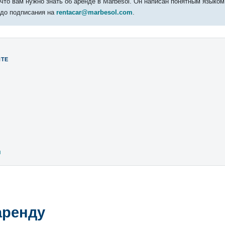
 что вам нужно знать об аренде в Marbesol. Он написан понятным языком
 до подписания на
rentacar@marbesol.com
.
НТЕ
я
 аренду