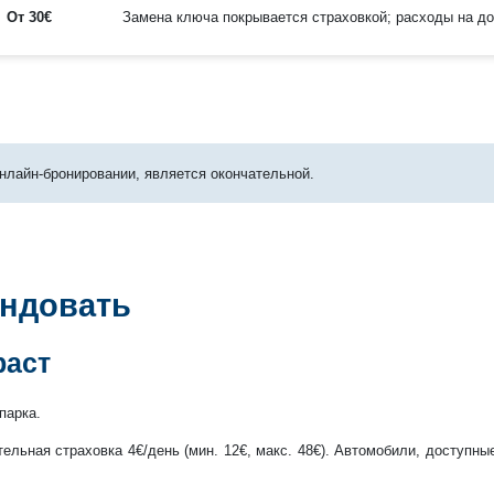
От 30€
Замена ключа покрывается страховкой; расходы на до
нлайн-бронировании, является окончательной.
ендовать
раст
парка.
льная страховка 4€/день (мин. 12€, макс. 48€). Автомобили, доступны