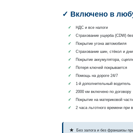
✓ Включено в люб
✓
НДС и все налоги
✓
Страхование ущерба (CDW) бе
✓
Покрытие угона автомобиля
✓
Страхование шин, стёкол и дн
✓
Покрытие аккумулятора, сцепл
✓
Потеря ключей покрывается
✓
Помощь на дороге 24/7
✓
1-й дополнительный водитель
✓
2000 км включено по договору
✓
Покрытие на материковой част
✓
2 часа льготного времени при 
★
Без залога и без франшизы пр