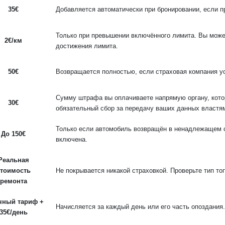
35€
Добавляется автоматически при бронировании, если п
Только при превышении включённого лимита. Вы може
2€/км
достижения лимита.
50€
Возвращается полностью, если страховая компания уст
Сумму штрафа вы оплачиваете напрямую органу, кото
30€
обязательный сбор за передачу ваших данных властя
Только если автомобиль возвращён в ненадлежащем с
До 150€
включена.
Реальная
стоимость
Не покрывается никакой страховкой. Проверьте тип то
ремонта
чный тариф +
Начисляется за каждый день или его часть опоздания.
35€/день