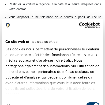
Restituez la voiture à l'agence, à la date et à l'heure indiquées dans
votre contrat.
Vous disposez d'une tolérance de 2 heures à partir de l'heure
convenue. Au-delà, le tarif d'un jour supplémentaire plus 35€ par
jour ou fraction de jour s'applique.
Vous pouvez restituer à l'aéroport de Málaga ou à Marbella. Si la
restitution se fait dans une agence différente de celle de la prise en
Ce site web utilise des cookies.
charge et que la location dure moins de 3 jours, les frais de 35€
Les cookies nous permettent de personnaliser le contenu
s'appliquent.
et les annonces, d'offrir des fonctionnalités relatives aux
État de la voiture
médias sociaux et d'analyser notre trafic. Nous
partageons également des informations sur l'utilisation de
Rendez-le propre et dans le même état que vous l'avez reçu.
notre site avec nos partenaires de médias sociaux, de
Carburant
publicité et d'analyse, qui peuvent combiner celles-ci
avec d'autres informations que vous leur avez fournies
Rendez la voiture avec le même niveau de carburant qu'au moment
ou qu'ils ont collectées lors de votre utilisation de leurs
de la prise en charge.
services.
Si vous la rendez avec moins, nous facturerons le carburant
Sélection
manquant au prix du marché, sans supplément de service.