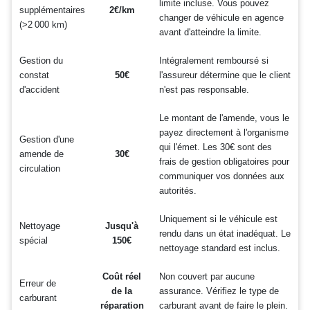
limite incluse. Vous pouvez
supplémentaires
2€/km
changer de véhicule en agence
(>2 000 km)
avant d'atteindre la limite.
Gestion du
Intégralement remboursé si
constat
50€
l'assureur détermine que le client
d'accident
n'est pas responsable.
Le montant de l'amende, vous le
payez directement à l'organisme
Gestion d'une
qui l'émet. Les 30€ sont des
amende de
30€
frais de gestion obligatoires pour
circulation
communiquer vos données aux
autorités.
Uniquement si le véhicule est
Nettoyage
Jusqu'à
rendu dans un état inadéquat. Le
spécial
150€
nettoyage standard est inclus.
Coût réel
Non couvert par aucune
Erreur de
de la
assurance. Vérifiez le type de
carburant
réparation
carburant avant de faire le plein.