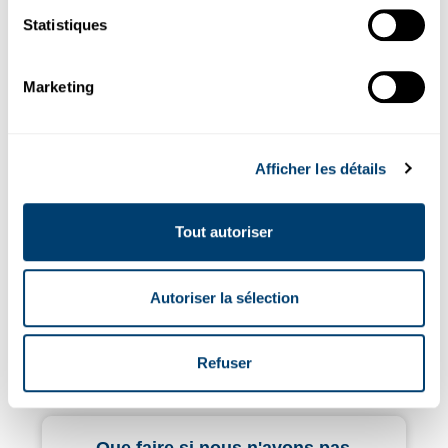
Statistiques
Quelle est la procédure à suivre
9.
afin de prolonger la durée de
Marketing
location?
Afficher les détails
Combien de temps à l'avance
10.
dois-je réserver ma voiture de
Tout autoriser
location ?
Autoriser la sélection
Puis-je modifier ou annuler la
11.
réservation de ma location de
voiture à Malaga ?
Refuser
Que faire si nous n'avons pas