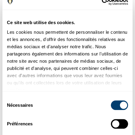
4.
La durée de la location?
Ce site web utilise des cookies.
5.
Comment solliciter une facture?
Les cookies nous permettent de personnaliser le contenu
et les annonces, d'offrir des fonctionnalités relatives aux
médias sociaux et d'analyser notre trafic. Nous
partageons également des informations sur l'utilisation de
6.
Qui peut conduire le véhicule?
notre site avec nos partenaires de médias sociaux, de
publicité et d'analyse, qui peuvent combiner celles-ci
avec d'autres informations que vous leur avez fournies
ou qu'ils ont collectées lors de votre utilisation de leurs
Est-ce que vous pouvez sortir
7.
d'Espagne avec le véhicule?
services.
Sélection
Nécessaires
du
consentement
Dois-je laisser un dépôt ou une
8.
franchise pour récupérer ma
Préférences
voiture de location à Malaga ?